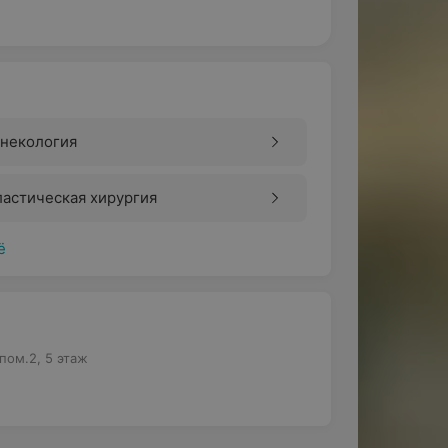
инекология
астическая хирургия
ё
пом.2, 5 этаж