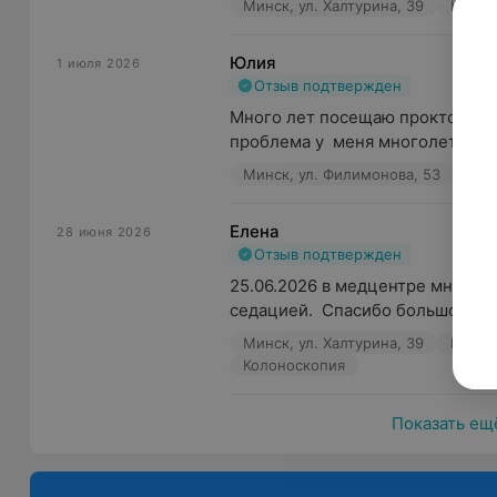
Минск, ул. Халтурина, 39
Колон
Юлия
1 июля 2026
Отзыв подтвержден
Много лет посещаю проктолога 
проблема у  меня многолетняя ,и
Минск, ул. Филимонова, 53
Сми
Елена
28 июня 2026
Отзыв подтвержден
25.06.2026 в медцентре мне де
седацией.  Спасибо большое за 
Минск, ул. Халтурина, 39
Короед
Колоноскопия
Показать ещ