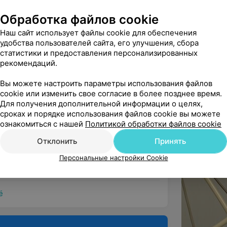
оскопия под наркозом
Обработка файлов cookie
Наш сайт использует файлы cookie для обеспечения
удобства пользователей сайта, его улучшения, сбора
статистики и предоставления персонализированных
СмирноваТак сложилось,что эта 
рекомендаций.
 приходилось  обращаться к раз...
рнов Д. В. - Проктолог • Хирург
Вы можете настроить параметры использования файлов
cookie или изменить свое согласие в более позднее время.
Для получения дополнительной информации о целях,
сроках и порядке использования файлов cookie вы можете
ознакомиться с нашей
Политикой обработки файлов cookie
лали гастроскопию и колоноскопию под 
Отклонить
Принять
профессионализм всех сот...
 В. В. - Врач УЗД • Эндоскопист
Персональные настройки Cookie
ё