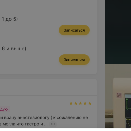
1 до 5)
Записаться
 6 и выше)
Записаться
ндую
и врачу анестезиологу ( к сожалению не 
могла что гастро и ...